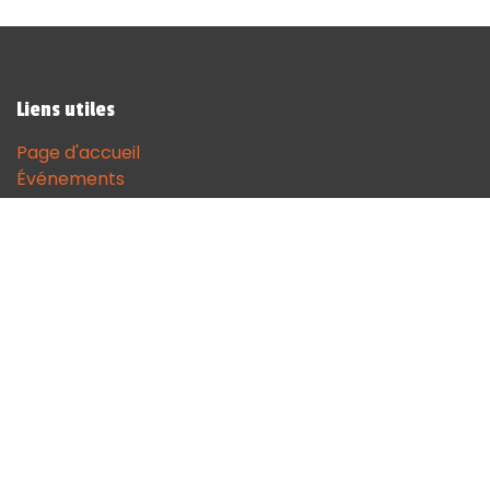
Liens utiles
Page d'accueil
Événements
Contactez-nous
Contact
andenne@sodgames.be
+32 (0)85 51 18 68