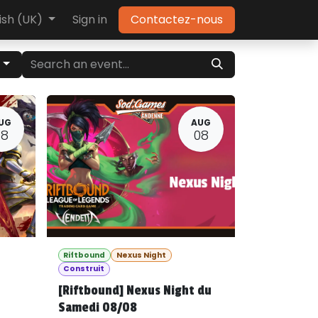
ish (UK)
Sign in
Contactez-nous
g
UG
AUG
08
08
Riftbound
Nexus Night
Construit
[Riftbound] Nexus Night du
Samedi 08/08