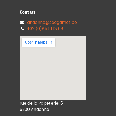
Contact
andenne@sodgames.be
+32 (0)85 51 18 68
rue de la Papeterie, 5
5300 Andenne