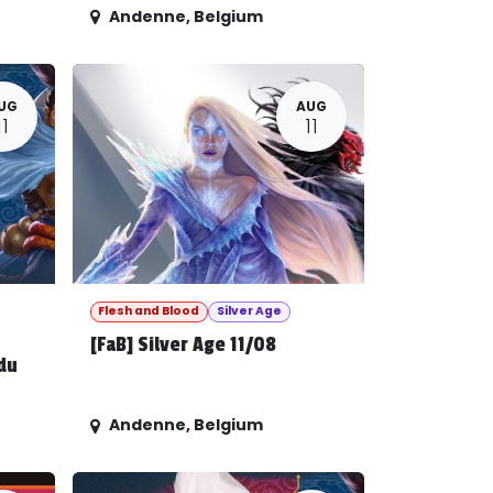
Andenne
,
Belgium
UG
AUG
11
11
Flesh and Blood
Silver Age
[FaB] Silver Age 11/08
du
Andenne
,
Belgium