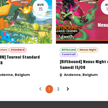
AUG
A
15
émon
Standard
Riftbound
Nexus Night
Construit
MN] Tournoi Standard
[Riftbound] Nexus Night 
08
Samedi 15/08
ndenne
,
Belgium
Andenne
,
Belgium
1
2