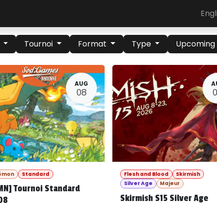
Engl
u
Tournoi
Format
Type
Upcomin
AUG
A
08
émon
Standard
Flesh and Blood
Skirmish
Silver Age
Majeur
MN] Tournoi Standard
Skirmish S15 Silver Age
08