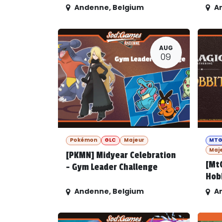
Andenne
,
Belgium
A
AUG
09
Pokémon
GLC
Majeur
MT
Maj
[PKMN] Midyear Celebration
[Mt
- Gym Leader Challenge
Hob
Andenne
,
Belgium
A