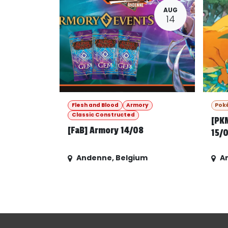
AUG
14
Flesh and Blood
Armory
Pok
Classic Constructed
[PK
[FaB] Armory 14/08
15/
Andenne
,
Belgium
A