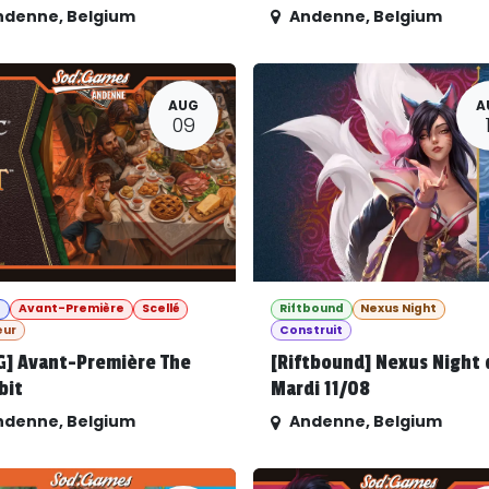
ndenne
,
Belgium
Andenne
,
Belgium
AUG
A
09
G
Avant-Première
Scellé
Riftbound
Nexus Night
eur
Construit
G] Avant-Première The
[Riftbound] Nexus Night 
bit
Mardi 11/08
ndenne
,
Belgium
Andenne
,
Belgium