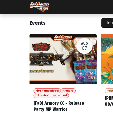
Skip to Content
Événements
Events
Je
AUG
07
Flesh and Blood
Armory
Pok
Classic Constructed
[PK
[FaB] Armory CC - Release
08/
Party MP Warrior