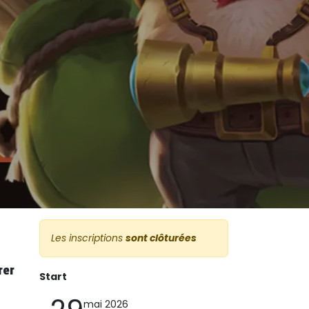
Les inscriptions
sont clôturées
rer
Start
mai 2026