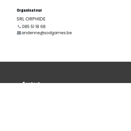
Organisateur
SRL ORPHIDE
085 51 18 68
andenne@sodgames.be
Contact
andenne@sodgames.be
+32 (0)85 51 18 68