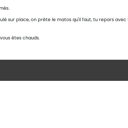
rmés.
ulé sur place, on prête le matos qu'il faut, tu repars avec
 vous êtes chauds.
 est bien plus qu'une boutique : c'est un lieu de
 passionnés de jeux de société, de jeux de cartes,
tage une passion commune pour le monde ludique,
œur de vous proposer une sélection soignée et