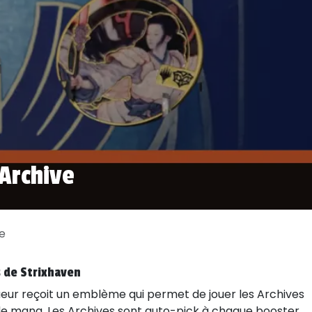
Archive
e
s de Strixhaven
oueur reçoit un emblème qui permet de jouer les Archives
de mana. Les Archives sont auto-pick à chaque booster