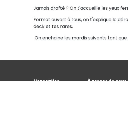
Jamais drafté ? On t'accueille les yeux fe
Format ouvert à tous, on t'explique le déro
deck et tes rares.
On enchaine les mardis suivants tant que
Liens utiles
À propos de nous
Page d'accueil
Sod Games Andenne
Événements
rencontre pour les
Contactez-nous
et de jeux vidéo.
Notre équipe par
et nous avons à c