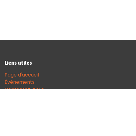
Liens utiles
Page d'accueil
Événements
Contactez-nous
Contact
andenne@sodgames.be
+32 (0)85 51 18 68