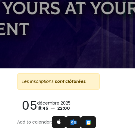
Les inscriptions
sont clôturées
05
décembre 2025
18:45
22:00
Add to calendar: