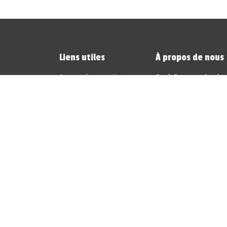
Liens utiles
À propos de nous
Page d'accueil
Sod Games Andenne
Événements
rencontre pour les
Contactez-nous
et de jeux vidéo.
Notre équipe par
et nous avons à c
diversifiée, ainsi
tester et partage
Que vous soyez am
collectionneur de 
répondre à vos en
personnalisés, des