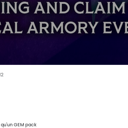
12
i qu'un GEM pack