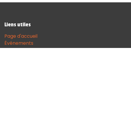
Liens utiles
Page d'accueil
Événements
Contactez-nous
Contact
andenne@sodgames.be
+32 (0)85 51 18 68