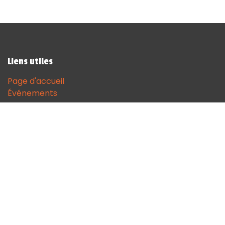
Liens utiles
Page d'accueil
Événements
Contactez-nous
Contact
andenne@sodgames.be
+32 (0)85 51 18 68