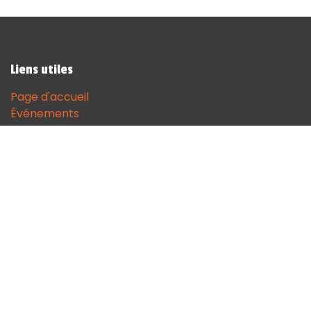
Liens utiles
Page d'accueil
Événements
Contactez-nous
Contact
andenne@sodgames.be
+32 (0)85 51 18 68