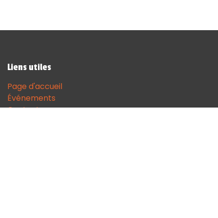
Liens utiles
Page d'accueil
Événements
Contactez-nous
Contact
andenne@sodgames.be
+32 (0)85 51 18 68