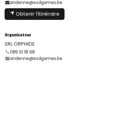
andenne@sodgames.be
Obtenir l'itinéraire
Organisateur
SRL ORPHIDE
085 51 18 68
andenne@sodgames.be
Liens utiles
Page d'accueil
Événements