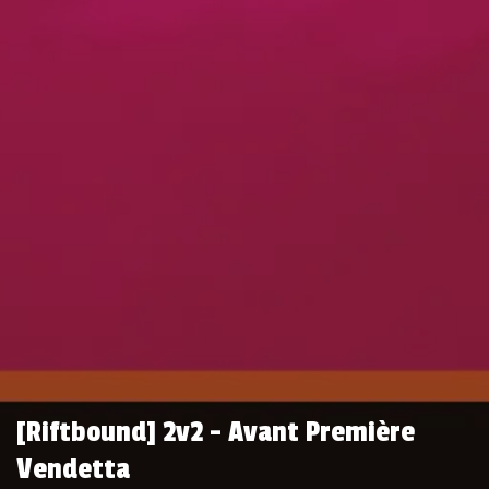
[Riftbound] 2v2 - Avant Première
Vendetta