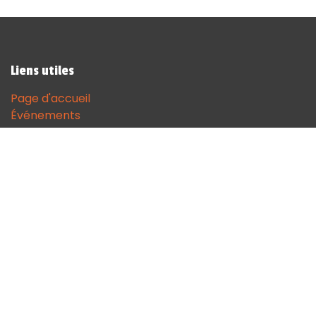
Liens utiles
Page d'accueil
Événements
Contactez-nous
Contact
andenne@sodgames.be
+32 (0)85 51 18 68