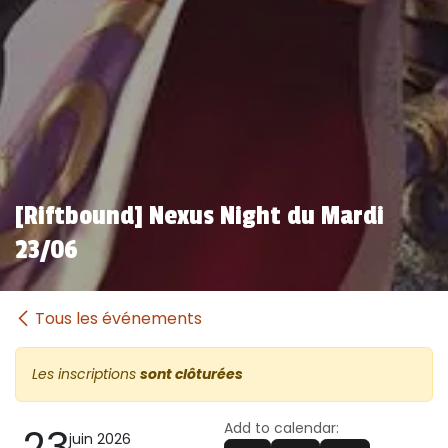
[Riftbound] Nexus Night du Mardi
23/06
Tous les événements
Les inscriptions
sont clôturées
Add to calendar:
23
juin 2026