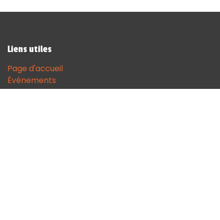
Liens utiles
Page d'accueil
Événements
Contactez-nous
Contact
andenne@sodgames.be
+32 (0)85 51 18 68