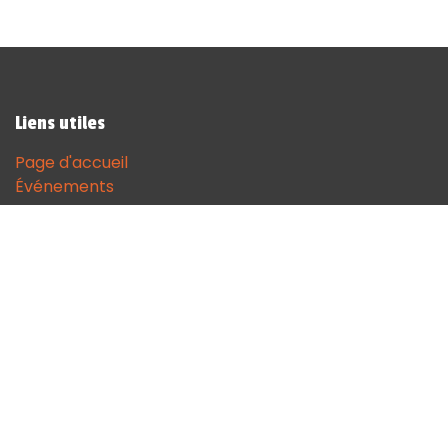
Liens utiles
Page d'accueil
Événements
Contactez-nous
Contact
andenne@sodgames.be
+32 (0)85 51 18 68