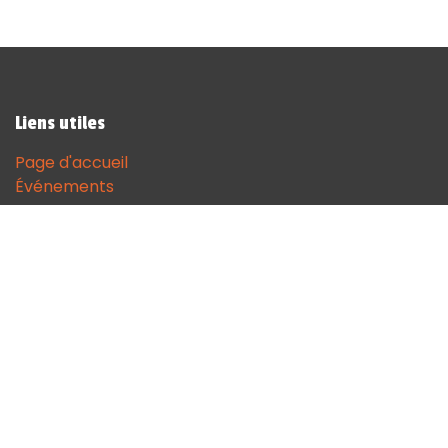
Liens utiles
Page d'accueil
Événements
Contactez-nous
Contact
andenne@sodgames.be
+32 (0)85 51 18 68